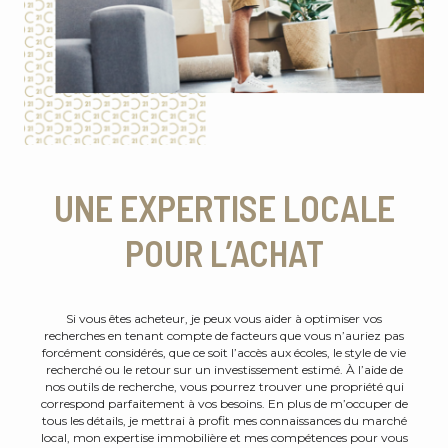
UNE EXPERTISE LOCALE
POUR L’ACHAT
Si vous êtes acheteur, je peux vous aider à optimiser vos
recherches en tenant compte de facteurs que vous n’auriez pas
forcément considérés, que ce soit l’accès aux écoles, le style de vie
recherché ou le retour sur un investissement estimé. À l’aide de
nos outils de recherche, vous pourrez trouver une propriété qui
correspond parfaitement à vos besoins. En plus de m’occuper de
tous les détails, je mettrai à profit mes connaissances du marché
local, mon expertise immobilière et mes compétences pour vous