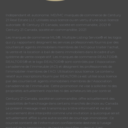
Indépendant et autonome. MD/MC marques de commerce de Century
21 Real Estate LLC utilisées sous licence ou en vertu d’une sous-licence
autorisée. © Century 21 Canada, société en commandite, 2021 ©
Century 21 Canada, société en commandite, 2021
Les marques de commerce MLS®, Multiple Listing Service® et les logos
qui s’y rapportent désignent les services professionnels fournis par des
courtiers et agents immobiliers membres de
l’ACI
pour traiter l’achat,
la vente et la location à bail de biens immobiliers dans le cadre d’un
système de vente coopératif. Les marques de commerce REALTOR®,
REALTORS® et le logo REALTOR® sont contrôlés par
l’Association
canadienne de l’immeuble (ACI)
et désignent les professionnels de
l’immobilier membres de l’ACI. Utilisation sous licence. Le contenu
relatif aux inscriptions fourni par REALTOR.ca est utilisé sous licence
par des courtiers et agents immobiliers membres de
l’Association
canadienne de l’immeuble
. Cette promotion ne vise à solliciter ni des
propriétés actuellement inscrites ni des acheteurs liés par contrat.
Century 21 Canada, société en commandite, offre actuellement des
possibilités de franchisage dans certains marchés de choix au Canada.
Le présent message n’est transmis qu’à titre informatif et ne doit
aucunement être interprété comme une invitation à quiconque serait
actuellement affilié à une autre société de courtage immobilier. Ce
courriel contient de l’information confidentielle destinée à l’usage
exclusif de la personne ou de l’entité identifiée ci-dessus. Il est