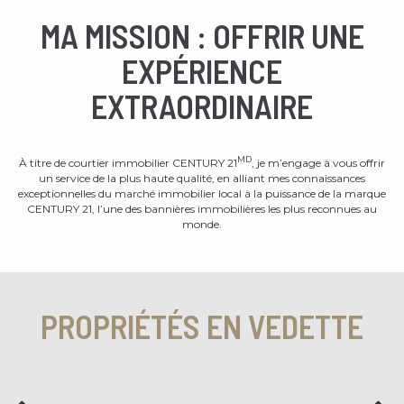
MA MISSION : OFFRIR UNE
EXPÉRIENCE
EXTRAORDINAIRE
MD
À titre de courtier immobilier CENTURY 21
, je m’engage à vous offrir
un service de la plus haute qualité, en alliant mes connaissances
exceptionnelles du marché immobilier local à la puissance de la marque
CENTURY 21, l’une des bannières immobilières les plus reconnues au
monde.
PROPRIÉTÉS EN VEDETTE